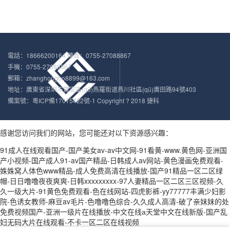
電話：18666200164 傳真：0755-27088867
手機：0755-27088867
郵箱：zhanghongbo8899@163.com
地址：廣東省深圳市寶安區(qū)燕羅街道燕川社區(qū)廣田路94號403
備案號：
粵ICP備17015422號-1 Copyright ? 2018 捷科
感谢您访问我们的网站，您可能还对以下资源感兴趣：
91成人在线观看国产-国产美女av-av中文网-91看黄-www.黄色网-亚洲国
产小视频-国产成人91-av国产精品-日韩成人av网站-黄色漫画免费观看-
姝姝窝人体色www精品-成人免费高清在线播放-国产91精品一区二区绿
帽-日日噜噜夜夜爽爽-日韩xxxxxxxxx-97人妻精品一区二区三区视频-久
久一级大片-91黄色免费观看-色在线网站-四虎影裤-yy77777丰满少妇影
院-色诱女教师-麻豆av毛片-色噜噜色综合-久久成人高清-破了亲妺妺的处
免费视频国产-亚洲一级片在线播放-中文在线а天堂中文在线新版-国产乱
妇无码大片在线观看-不卡一区二区在线视频