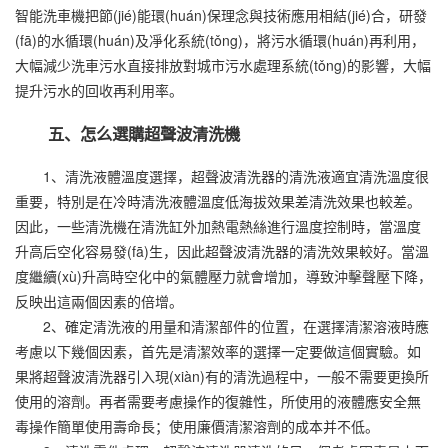
智能洗車機把節(jié)能環(huán)保理念與技術應用相結(jié)合，研發
(fā)的水循環(huán)及凈化系統(tǒng)，將污水循環(huán)再利用，
大幅減少洗車污水直接排放對城市污水處理系統(tǒng)的影響，大幅
提升污水的回收再利用率。
五、怎么選購超聲波清洗機
1、清洗液體溫度選擇，超聲波清洗器的清洗液適宜清洗溫度很
重要，特別是在冷時清洗液體溫度低海拔效果差清洗效果也較差。
因此，一些清洗機在清洗缸外加熱電熱絲進行溫度控制時，當溫度
升高后空化容易發(fā)生，因此超聲波清洗器的清洗效果較好。當溫
度繼續(xù)升高時空化中的氣體壓力就會增加，導致沖擊聲壓下降，
反映出這兩個因素的倍增。
2、確定清洗液的用量和清潔部件的位置，在選擇清潔溶液時應
考慮以下幾個因素，首先是清潔效率的選擇一定要做這個實驗。如
果將超聲波清洗器引入現(xiàn)有的清洗過程中，一般不需要更換所
使用的溶劑。再者需要考慮操作的復雜性，所使用的液體應安全無
毒操作簡單使用壽命長；使用廉價清潔溶劑的成本并不低。