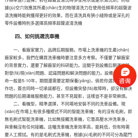
據(jù)空穴效應其所產(chǎn)生的物理清洗力在使用低頻率的超聲波
清洗機時能夠獲得更好的效果，而在清洗具有狹小縫隙或是深孔的
零件設備時則多選擇高頻率超聲波清洗機
四、如何挑選洗車機
一、看廠家實力，品牌后期服務。市場上洗車機的生產(chǎn)
廠家較多，我們在購買洗車機時要注意多方考察。不僅要了解廠家
的背景實力，還要了解廠家的科研能力。這關乎到設備后期運維時
對發(fā)現(xiàn)問題、認識問題和解決問題的能力。設備的使用壽
命一般是5-10年，期間還需要定期保養(yǎng)，倘若你選擇的是小
作坊，簽合同時一切承諾都在，但設備突發(fā)故障時，卻沒有解決
問題的后期運維服務能力，甚至不見蹤影，這樣豈不是非常麻煩。
二、看機型，精準選擇，不同場地安裝不同的洗車設備。現
(xiàn)在市場上有很多種模式不同的智能洗車機：有的沒有毛刷，即
無毛刷式智能洗車機，比如無接觸洗車機，它靠高壓水沖洗車身，
與車輛沒有任何接觸。這種洗車機洗車效率高，能耗低，但有時需
要人工擦拭。有的是毛刷式洗車機，根據(jù)毛刷的不同可分為龍門