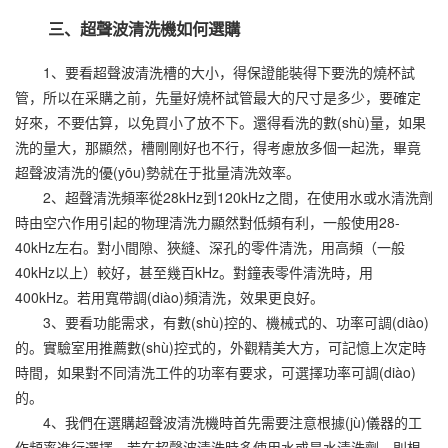
三、超聲波清洗機如何選購
1、要看超聲波清洗槽的大小，得保證能裝得下要洗的燒杯試
管，所以在采購之前，先量好燒杯試管最大的尺寸是多少，要確定
好來，不要估算，以免買小了放不下。還得看洗的數(shù)量，如果
洗的量大，那顯然，槽剛剛好也不行，得考慮放多個一起洗，畢竟
超聲波清洗的優(yōu)勢就在于批量清洗效率。
2、超聲清洗頻率從28kHz到120kHz之間，在使用水或水清洗劑
時由空穴作用引起的物理清洗力顯然對低頻有利，一般使用28-
40kHz左右。對小間隙、狹縫、深孔的零件清洗，用高頻（一般
40kHz以上）較好，甚至幾百kHz。對鐘表零件清洗時，用
400kHz。若用寬帶調(diào)頻清洗，效果更良好。
3、要看功能需求，有數(shù)控的、機械式的、功率可調(diào)
的。實驗室用推薦數(shù)控式的，外觀精美大方，可記憶上次定時
時間，如果對不同清洗工件的功率有要求，可選擇功率可調(diào)
的。
4、我們在選購超聲波清洗機時首先需要注意根據(jù)儀器的工
作頻率進行選擇，若在超聲波清洗時多使用水或是水清洗劑，則根