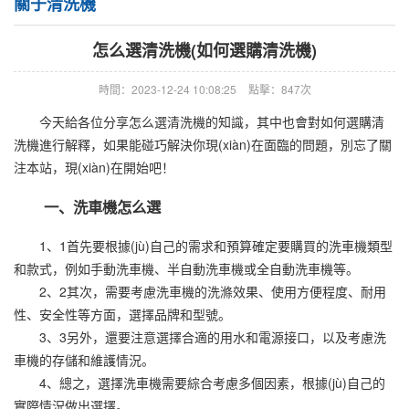
關于清洗機
怎么選清洗機(如何選購清洗機)
時間：2023-12-24 10:08:25
點擊：
847次
今天給各位分享怎么選清洗機的知識，其中也會對如何選購清
洗機進行解釋，如果能碰巧解決你現(xiàn)在面臨的問題，別忘了關
注本站，現(xiàn)在開始吧！
一、洗車機怎么選
1、1首先要根據(jù)自己的需求和預算確定要購買的洗車機類型
和款式，例如手動洗車機、半自動洗車機或全自動洗車機等。
2、2其次，需要考慮洗車機的洗滌效果、使用方便程度、耐用
性、安全性等方面，選擇品牌和型號。
3、3另外，還要注意選擇合適的用水和電源接口，以及考慮洗
車機的存儲和維護情況。
4、總之，選擇洗車機需要綜合考慮多個因素，根據(jù)自己的
實際情況做出選擇。