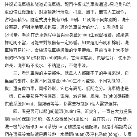
往復式洗車機和隧道式洗車機。龍門往復式洗車機通過5只毛刷和洗
車設備往復運動，對車輛進行清洗、打蠟、風干，無需人工操作，
占地面積少。隧道式洗車機有7刷、9刷、11刷等不同類別的，洗車
效率高，但對場地要求也高，適合洗車量大的地方。3.看毛刷質
(zhì)量。毛刷在洗車過程中會與車身產(chǎn)生親密接觸，如果選
擇毛刷不當，可能會對設備有一定影響。如果選用布刷和棉刷，洗
車時容易拉扯，會縮短洗車機設備的使用壽命。目前市場上大多使
用的EVA發(fā)泡材質(zhì)的毛刷，它清潔度高、包容性好、使用壽
命長，洗車時不吸水、不粘泥沙，不傷車漆。
三、看洗車機的主要部件。就拿人人都離不了的手機來說，它
里面的部件、配置不同就會產(chǎn)生不同型號、不同功能的手
機；還有像汽車，同樣外形，它也有高配、低配之分。洗車機也是
一樣，它主要部件有傳感器，電機、減速機、風機、數(shù)碼控制
供液系統(tǒng)、變頻器等等，都需要根據(jù)個人需求選擇。
四、看是否可以節(jié)能環(huán)保。近幾年，一直在大力提倡
環(huán)保節(jié)能，各大企事業(yè)單位也一直在努力，在改變。
洗車機的水循環(huán)系統(tǒng)雖然是可選配項，但是小編認為我
們在選擇設備時還是應該帶上水循環(huán)及凈化系統(tǒng)，艾泰